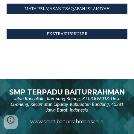
MATA PELAJARAN TSAQAFAH ISLAMIYAH
EKSTRAKURIKULER
SMP TERPADU BAITURRAHMAN
Jalan Rancakole, Kampung Bojong, RT.03 RW.013, Desa
Cikoneng, Kecamatan Ciparay, Kabupaten Bandung, 40381
Jawa Barat, Indonesia
www.smpt.baiturrahman.sch.id