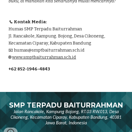
buku, di manakah kita seharusnya mulai mencarinya?
📞
Kontak Media:
Humas SMP Terpadu Baiturrahman
Jl. Rancakole, Kampung. Bojong, Desa Cikoneng,
Kecamatan Ciparay, Kabupaten Bandung
📧 humas@smptbaiturrahman.sch.id
🌐
www.smptbaiturrahman.sch.id
+62 852-1946-4843
SMP TERPADU BAITURRAHMAN
Jalan Rancakole, Kampung Bojong, RT.03 RW.013, Desa
Cikoneng, Kecamatan Ciparay, Kabupaten Bandung, 40381
Jawa Barat, Indonesia